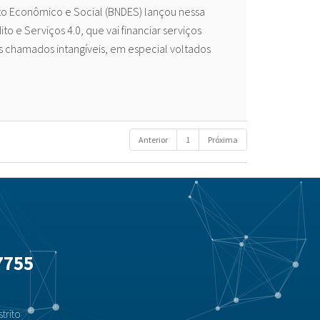
o Econômico e Social (BNDES) lançou nessa
o e Serviços 4.0, que vai financiar serviços
 chamados intangíveis, em especial voltados
Anterior
1
Próxima
7755
trito