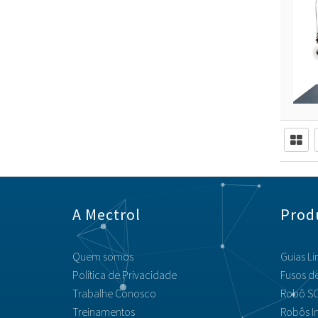
A Mectrol
Prod
Quem somos
Guias Li
Política de Privacidade
Fusos de
Trabalhe Conosco
Robô SC
Treinamentos
Robôs In