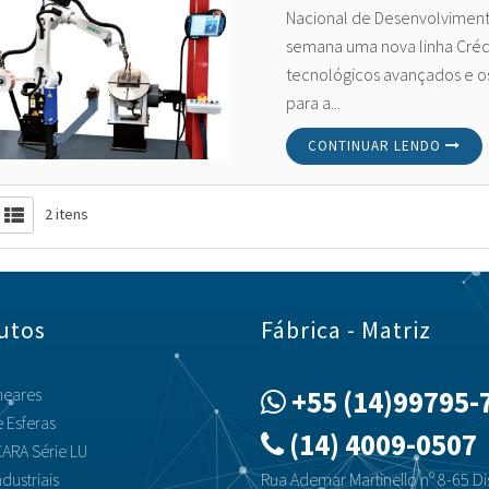
Nacional de Desenvolviment
semana uma nova linha Crédit
tecnológicos avançados e os
para a...
CONTINUAR LENDO
2 itens
utos
Fábrica - Matriz
neares
+55 (14)99795-
 Esferas
(14) 4009-0507
ARA Série LU
dustriais
Rua Ademar Martinello nº 8-65 Dis