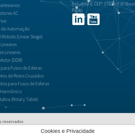
Industrial II, CEP: 17039-730 Baur
artesianos
Paulo
otores AC
rive
s de Automação
al Robots (Linear Stage)
 Lineares
es Lineares
Motor (DDR)
para Fusos de Esferas
tos de Rolos Cruzados
tos para Fusos de Esferas
 Harmônico
ativa (Rotary Table)
os reservados
Cookies e Privacidade