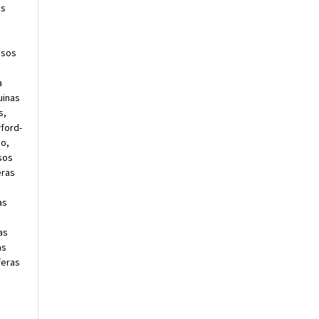
as
usos
a
uinas
s,
ford-
oo,
sos
eras
as
as
as
feras