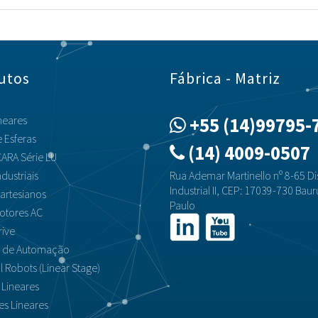
utos
Fábrica - Matriz
neares
+55 (14)99795-
 Esferas
(14) 4009-0507
ARA Série LU
dustriais
Rua Ademar Martinello nº 8-65 Dis
Industrial II, CEP: 17039-730 Baur
artesianos
Paulo
otores AC
rive
s de Automação
al Robots (Linear Stage)
 Lineares
es Lineares