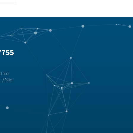
7755
trito
u / São