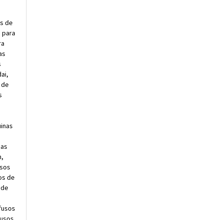
os de
 para
ra
as
s
ai,
 de
s
uinas
nas
n,
usos
os de
 de
fusos
fusos