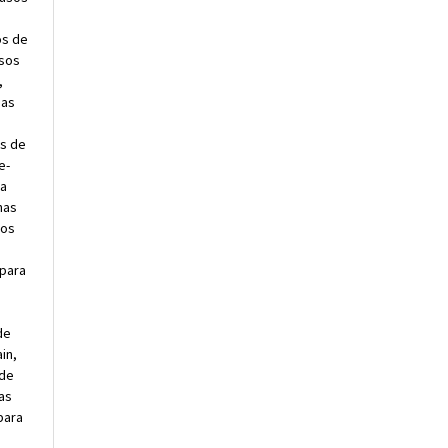
os de
usos
,
nas
os de
e-
ra
nas
sos
e
 para
de
in,
 de
as
para