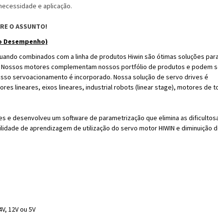
necessidade e aplicação.
BRE O ASSUNTO!
to Desempenho)
uando combinados com a linha de produtos Hiwin são ótimas soluções par
r. Nossos motores complementam nossos portfólio de produtos e podem s
sso servoacionamento é incorporado. Nossa solução de servo drives é
s lineares, eixos lineares, industrial robots (linear stage), motores de 
es e desenvolveu um software de parametrização que elimina as dificultos
lidade de aprendizagem de utilização do servo motor HIWIN e diminuição 
V, 12V ou 5V