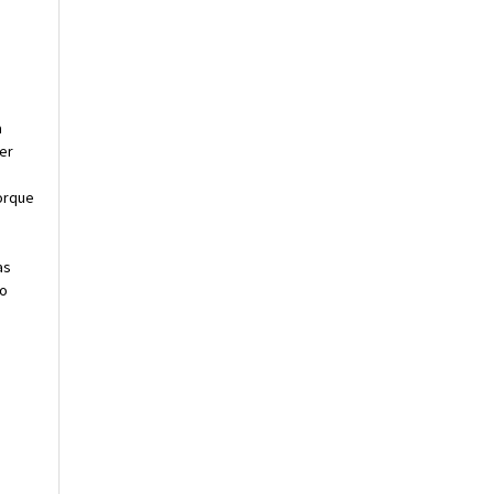
a
er
torque
as
do