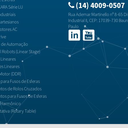
(14) 4009-0507
ARA Série LU
dustriais
Rua Ademar Martinello nº 8-65 Dis
Industrial II, CEP: 17039-730 Baur
artesianos
Paulo
otores AC
rive
s de Automação
al Robots (Linear Stage)
 Lineares
es Lineares
Motor (DDR)
para Fusos de Esferas
tos de Rolos Cruzados
tos para Fusos de Esferas
 Harmônico
ativa (Rotary Table)