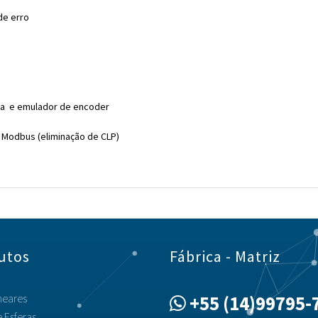
de erro
ica e emulador de encoder
 Modbus (eliminação de CLP)
utos
Fábrica - Matriz
neares
+55 (14)99795-
 Esferas