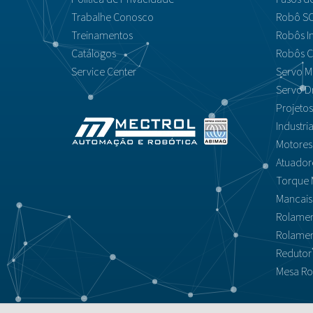
Trabalhe Conosco
Robô SC
Treinamentos
Robôs In
Catálogos
Robôs C
Service Center
Servo M
Servo D
Projeto
Industri
Motores
Atuador
Torque 
Mancais 
Rolamen
Rolamen
Redutor
Mesa Rot