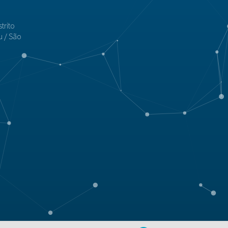
trito
u / São