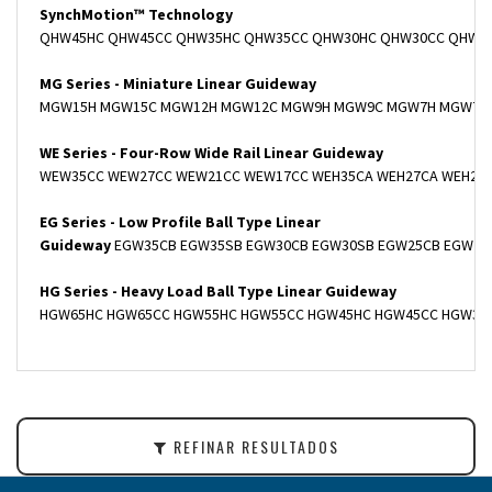
SynchMotion
™ Technology
QHW45HC QHW45CC QHW35HC QHW35CC QHW30HC QHW30CC QHW25
MG Series - Miniature Linear Guideway
MGW15H MGW15C MGW12H MGW12C MGW9H MGW9C MGW7H MGW7C M
WE Series - Four-Row Wide Rail Linear Guideway
WEW35CC WEW27CC WEW21CC WEW17CC WEH35CA WEH27CA WEH21
EG Series - Low Profile Ball Type Linear
Guideway
EGW35CB EGW35SB EGW30CB EGW30SB EGW25CB EGW25S
HG Series - Heavy Load Ball Type Linear Guideway
HGW65HC HGW65CC HGW55HC HGW55CC HGW45HC HGW45CC HGW35HC
REFINAR RESULTADOS