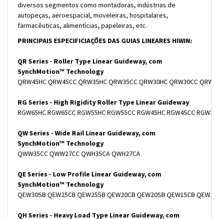
diversos segmentos como montadoras, indústrias de
autopeças, aeroespacial, moveleiras, hospitalares,
farmacêuticas, alimentícias, papeleiras, etc.
PRINCIPAIS ESPECIFICIAÇÕES DAS GUIAS LINEARES HIWIN:
QR Series - Roller Type Linear Guideway, com
SynchMotion
™ Technology
QRW45HC QRW45CC QRW35HC QRW35CC QRW30HC QRW30CC QRW25H
RG Series - High Rigidity Roller Type Linear Guideway
RGW65HC RGW65CC RGW55HC RGW55CC RGW45HC RGW45CC RGW35HC
QW Series - Wide Rail Linear Guideway, com
SynchMotion
™ Technology
QWW35CC QWW27CC QWH35CA QWH27CA
QE Series - Low Profile Linear Guideway, com
SynchMotion
™ Technology
QEW30SB QEW25CB QEW25SB QEW20CB QEW20SB QEW15CB QEW15S
QH Series - Heavy Load Type Linear Guideway, com