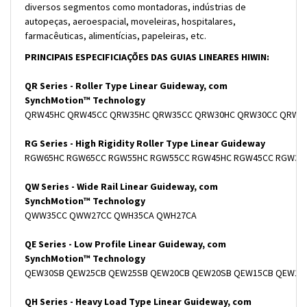
diversos segmentos como montadoras, indústrias de
autopeças, aeroespacial, moveleiras, hospitalares,
farmacêuticas, alimentícias, papeleiras, etc.
PRINCIPAIS ESPECIFICIAÇÕES DAS GUIAS LINEARES HIWIN:
QR Series - Roller Type Linear Guideway, com
SynchMotion
™ Technology
QRW45HC QRW45CC QRW35HC QRW35CC QRW30HC QRW30CC QRW25H
RG Series - High Rigidity Roller Type Linear Guideway
RGW65HC RGW65CC RGW55HC RGW55CC RGW45HC RGW45CC RGW35HC
QW Series - Wide Rail Linear Guideway, com
SynchMotion
™ Technology
QWW35CC QWW27CC QWH35CA QWH27CA
QE Series - Low Profile Linear Guideway, com
SynchMotion
™ Technology
QEW30SB QEW25CB QEW25SB QEW20CB QEW20SB QEW15CB QEW15S
QH Series - Heavy Load Type Linear Guideway, com