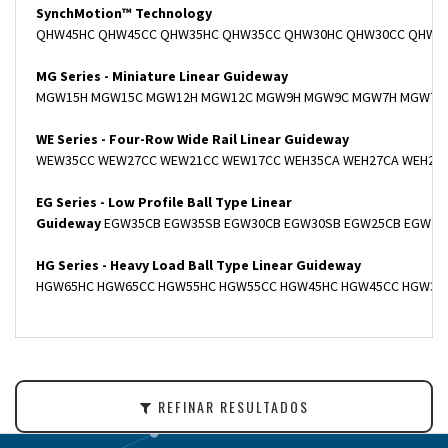
SynchMotion
™ Technology
QHW45HC QHW45CC QHW35HC QHW35CC QHW30HC QHW30CC QHW25
MG Series - Miniature Linear Guideway
MGW15H MGW15C MGW12H MGW12C MGW9H MGW9C MGW7H MGW7C M
WE Series - Four-Row Wide Rail Linear Guideway
WEW35CC WEW27CC WEW21CC WEW17CC WEH35CA WEH27CA WEH21
EG Series - Low Profile Ball Type Linear
Guideway
EGW35CB EGW35SB EGW30CB EGW30SB EGW25CB EGW25S
HG Series - Heavy Load Ball Type Linear Guideway
HGW65HC HGW65CC HGW55HC HGW55CC HGW45HC HGW45CC HGW35HC
REFINAR RESULTADOS