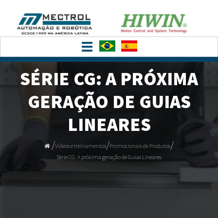
Toggle
navigation
SÉRIE CG: A PRÓXIMA
GERAÇÃO DE GUIAS
LINEARES
/
/
/
Vídeos e treinamentos
Promocionais de Produtos
Série CG: A próxima geração de Guias Lineares