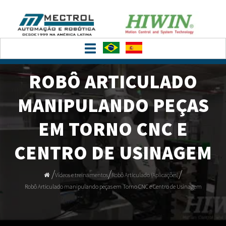
Toggle
navigation
ROBÔ ARTICULADO
MANIPULANDO PEÇAS
EM TORNO CNC E
CENTRO DE USINAGEM
/
/
/
Vídeos e treinamentos
Robô Articulado (Aplicações)
Robô Articulado manipulando peças em Torno CNC e Centro de Usinagem