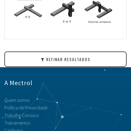
REFINAR RESULTADOS
A Mectrol
Quem somos
Política de Privacidade
Trabalhe Conosco
Treinamentos
Catálogos