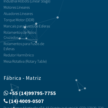
Industrial Robots (Linear Stage)
Motores Lineares
Atuadores Lineares
Torque Motor (DDR)
Mancais para Fusos de Esferas
Rolamentos de Rolos
Cruzados
Rolamentos para Fusos de
Esferas
Redutor Harmônico
Mesa Rotativa (Rotary Table)
Fábrica - Matriz
+55 (14)99795-7755
(14) 4009-0507
Rua Ademar Martinello nº 8-65 Distrito Industrial II, CEP: 17039-730