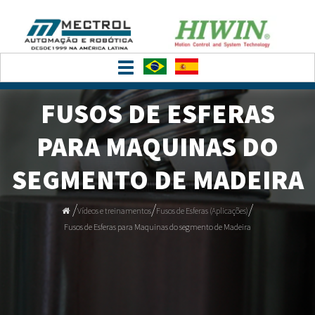
Toggle
navigation
FUSOS DE ESFERAS
PARA MAQUINAS DO
SEGMENTO DE MADEIRA
/
/
/
Vídeos e treinamentos
Fusos de Esferas (Aplicações)
Fusos de Esferas para Maquinas do segmento de Madeira