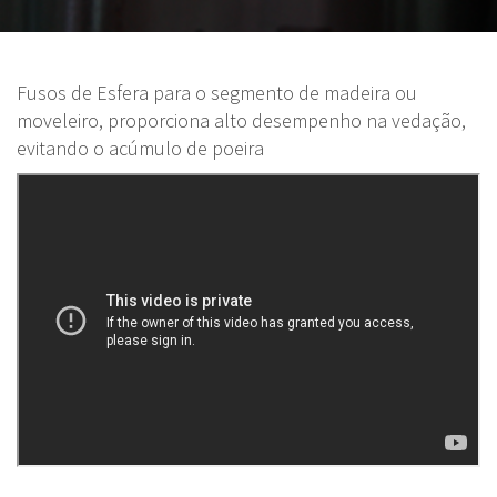
Fusos de Esfera para o segmento de madeira ou
moveleiro, proporciona alto desempenho na vedação,
evitando o acúmulo de poeira