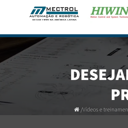
DESEJA
P
/
Vídeos e treinamen