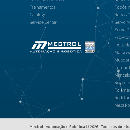
Treinamentos
Robôs In
Catálogos
Robôs C
Service Center
Servo M
Servo D
Projeto
Industri
Motores
Atuador
Torque 
Mancais 
Rolamen
Rolamen
Redutor
Mesa Rot
Mectrol - Automação e Robótica © 2026 - Todos os direit