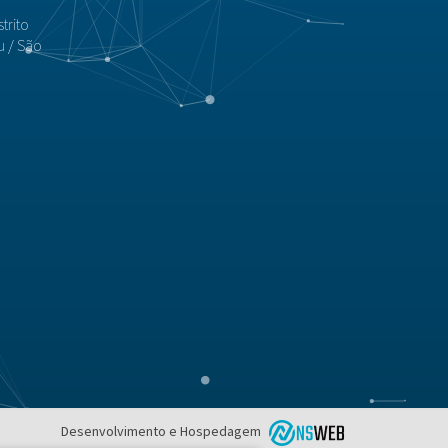
trito
u / São
Desenvolvimento e Hospedagem