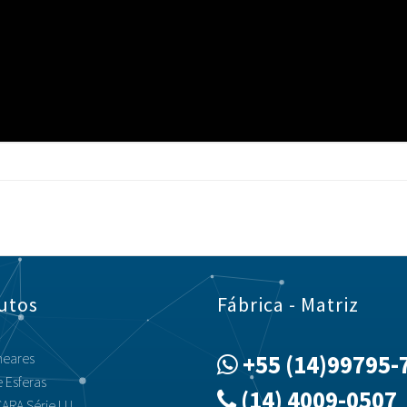
utos
Fábrica - Matriz
neares
+55 (14)99795-
 Esferas
(14) 4009-0507
ARA Série LU