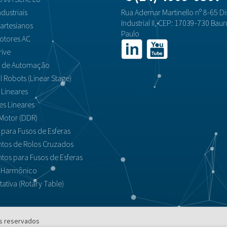
dustriais
Rua Ademar Martinello nº 8-65 Dis
Industrial II, CEP: 17039-730 Baur
artesianos
Paulo
otores AC
rive
s de Automação
al Robots (Linear Stage)
 Lineares
es Lineares
Motor (DDR)
para Fusos de Esferas
tos de Rolos Cruzados
tos para Fusos de Esferas
 Harmônico
ativa (Rotary Table)
os reservados