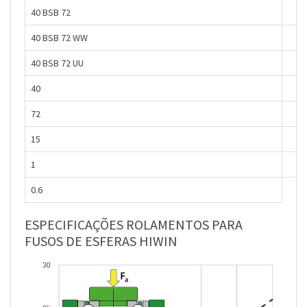
40 BSB 72
40 BSB 72 WW
40 BSB 72 UU
40
72
15
1
0.6
ESPECIFICAÇÕES ROLAMENTOS PARA
FUSOS DE ESFERAS HIWIN