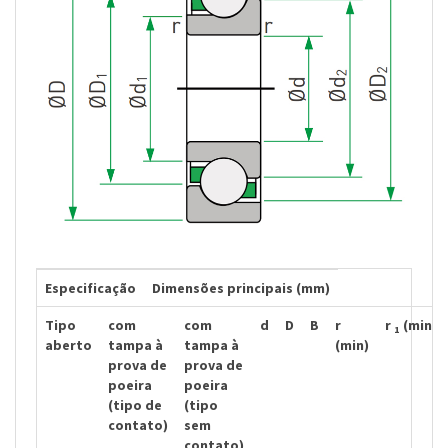
Especificação
Dimensões principais (mm)
Tipo
com
com
d
D
B
r
r
(min)
1
aberto
tampa à
tampa à
(min)
prova de
prova de
poeira
poeira
(tipo de
(tipo
contato)
sem
contato)