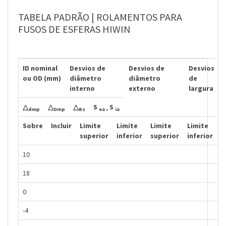
TABELA PADRÃO | ROLAMENTOS PARA
FUSOS DE ESFERAS HIWIN
ID nominal
Desvios de
Desvios de
Desvios
ou OD (mm)
diâmetro
diâmetro
de
interno
externo
largura
△
△
△
S
S
dmp
Dmp
Bs
ea •
ia
Sobre
Incluir
Limite
Limite
Limite
Limite
L
superior
inferior
superior
inferior
s
10
18
0
-4