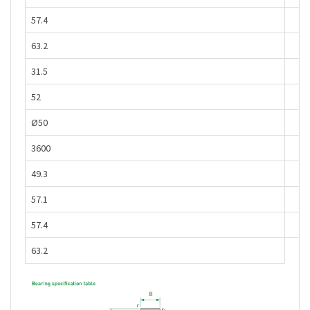
57.4
63.2
31.5
52
Ø50
3600
49.3
57.1
57.4
63.2