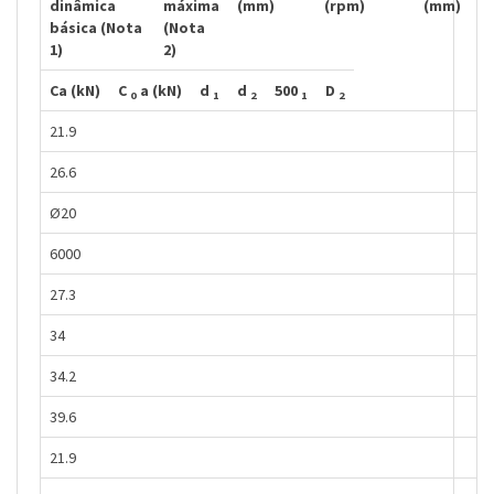
dinâmica
máxima
(mm)
(rpm)
(mm)
básica (Nota
(Nota
1)
2)
Ca (kN)
C
a (kN)
d
d
500
D
0
1
2
1
2
21.9
26.6
Ø20
6000
27.3
34
34.2
39.6
21.9