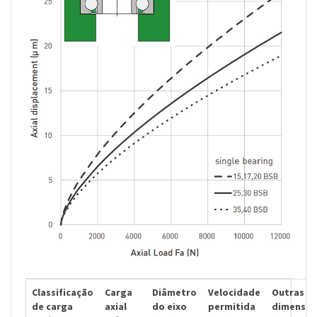
Classificação
Carga
Diâmetro
Velocidade
Outras
de carga
axial
do eixo
permitida
dimensõe