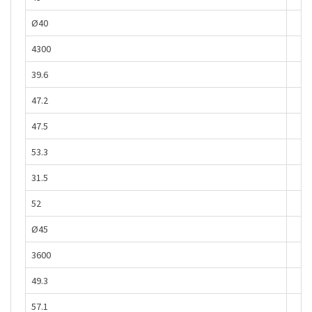
Ø40
4300
39.6
47.2
47.5
53.3
31.5
52
Ø45
3600
49.3
57.1