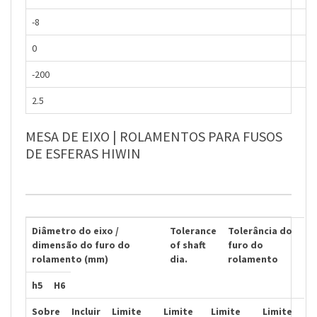
-8
0
-200
2.5
MESA DE EIXO | ROLAMENTOS PARA FUSOS
DE ESFERAS HIWIN
Diâmetro do eixo /
Tolerance
Tolerância do
dimensão do furo do
of shaft
furo do
rolamento (mm)
dia.
rolamento
h5
H6
Sobre
Incluir
Limite
Limite
Limite
Limite