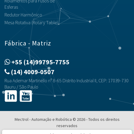
Rolamentos para Fusos de
Esferas
Redutor Harmônico
Mesa Rotativa (Rotary Table)
Fábrica - Matriz
+55 (14)99795-7755
(14) 4009-0507
Rua Ademar Martinello nº 8-65 Distrito Industrial II, CEP: 17039-730
Bauru / São Paulo
Mectrol - Automação e Robótica © 2026 - Todos os direitos
reservados