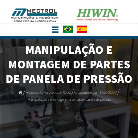
Toggle
navigation
MANIPULAÇÃO E
MONTAGEM DE PARTES
DE PANELA DE PRESSÃO
/
/
/
Projetos e Aplicações com Robôs
Automações com Robô SCARA
Manipulação e montagem de partes de panela de pressão