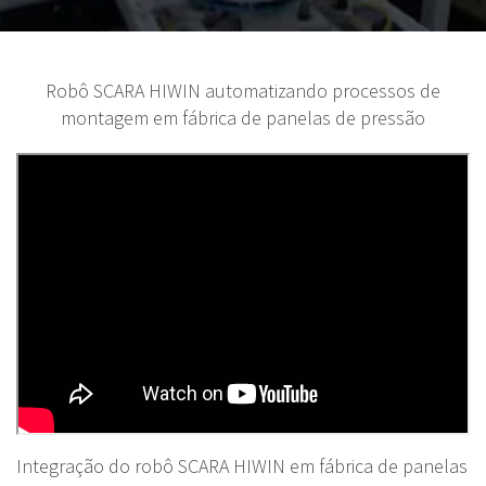
Robô SCARA HIWIN automatizando processos de
montagem em fábrica de panelas de pressão
Integração do robô SCARA HIWIN em fábrica de panelas