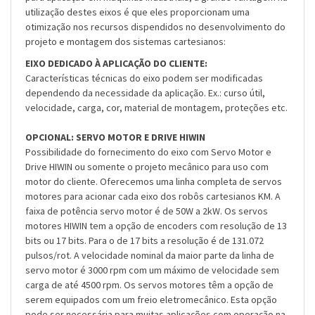
utilização destes eixos é que eles proporcionam uma
otimização nos recursos dispendidos no desenvolvimento do
projeto e montagem dos sistemas cartesianos:
EIXO DEDICADO À APLICAÇÃO DO CLIENTE:
Características técnicas do eixo podem ser modificadas
dependendo da necessidade da aplicação. Ex.: curso útil,
velocidade, carga, cor, material de montagem, proteções etc.
OPCIONAL: SERVO MOTOR E DRIVE HIWIN
Possibilidade do fornecimento do eixo com Servo Motor e
Drive HIWIN ou somente o projeto mecânico para uso com
motor do cliente. Oferecemos uma linha completa de servos
motores para acionar cada eixo dos robôs cartesianos KM. A
faixa de potência servo motor é de 50W a 2kW. Os servos
motores HIWIN tem a opção de encoders com resolução de 13
bits ou 17 bits. Para o de 17 bits a resolução é de 131.072
pulsos/rot. A velocidade nominal da maior parte da linha de
servo motor é 3000 rpm com um máximo de velocidade sem
carga de até 4500 rpm. Os servos motores têm a opção de
serem equipados com um freio eletromecânico. Esta opção
pode ser necessária para muitas aplicações com operação na