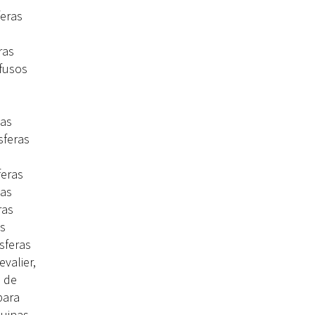
feras
ras
 fusos
e
nas
sferas
feras
nas
ras
as
sferas
valier,
s de
para
quinas