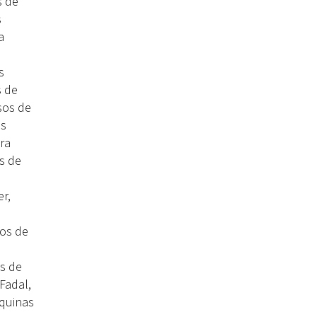
s de
s
a
s
s de
sos de
as
ra
s de
r,
sos de
s de
Fadal,
áquinas