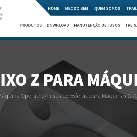
HOME
MEC DO BEM
QUEM SOMOS
TRAB
PRODUTOS
DOWNLOAD
MANUTENÇÃO DE FUSOS
TREI
EIXO Z PARA MÁQU
Máquina Operatriz
/
Fusos de Esferas para Máquinas GR