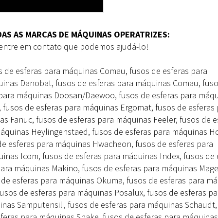
AS AS MARCAS DE MÁQUINAS OPERATRIZES:
entre em contato que podemos ajudá-lo!
s de esferas para máquinas Comau, fusos de esferas para
inas Danobat, fusos de esferas para máquinas Comau, fuso
 para máquinas Doosan/Daewoo, fusos de esferas para máq
, fusos de esferas para máquinas Ergomat, fusos de esferas
s Fanuc, fusos de esferas para máquinas Feeler, fusos de e
máquinas Heylingenstaed, fusos de esferas para máquinas H
 de esferas para máquinas Hwacheon, fusos de esferas para
inas Icom, fusos de esferas para máquinas Index, fusos de 
para máquinas Makino, fusos de esferas para máquinas Mage
s de esferas para máquinas Okuma, fusos de esferas para m
 fusos de esferas para máquinas Posalux, fusos de esferas pa
inas Samputensili, fusos de esferas para máquinas Schaudt,
sferas para máquinas Shake, fusos de esferas para máquinas