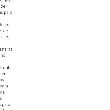
 de
as para
s
feras
os de
kino,
esferas
ano,
Murata,
sferas
nas
 para
 de
as
s para