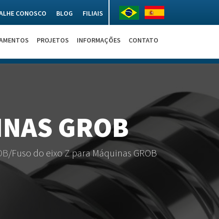
ALHE CONOSCO
BLOG
FILIAIS
NAMENTOS
PROJETOS
INFORMAÇÕES
CONTATO
INAS GROB
OB
/
Fuso do eixo Z para Máquinas GROB