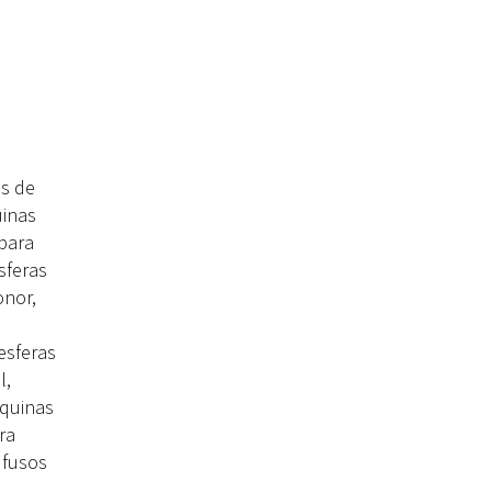
s de
uinas
 para
sferas
onor,
esferas
l,
áquinas
ra
 fusos