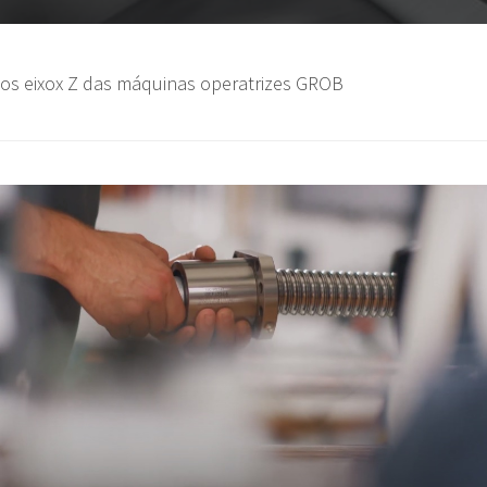
 os eixox Z das máquinas operatrizes GROB