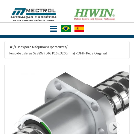
Filtrar
Toggle
Categorias
navigation
/
/
Fusos para Máquinas Operatrizes
Fuso de Esferas S28897 (D63 P16 x 3206mm) ROMI - Peça Original