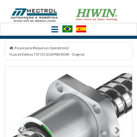
Filtrar
Toggle
Categorias
navigation
/
/
Fusos para Máquinas Operatrizes
Fuso de Esferas T57723 (D28 P06) ROMI - Original