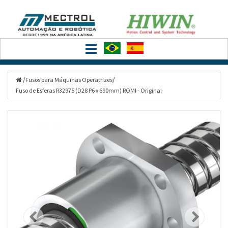
Filtrar
Toggle
Categorias
navigation
/
/
Fusos para Máquinas Operatrizes
Fuso de Esferas R32975 (D28 P6 x 690mm) ROMI - Original