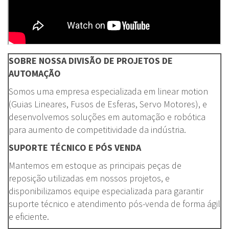
SOBRE NOSSA DIVISÃO DE PROJETOS DE
AUTOMAÇÃO
Somos uma empresa especializada em linear motion
(Guias Lineares, Fusos de Esferas, Servo Motores), e
desenvolvemos soluções em automação e robótica
para aumento de competitividade da indústria.
SUPORTE TÉCNICO E PÓS VENDA
Mantemos em estoque as principais peças de
reposição utilizadas em nossos projetos, e
disponibilizamos equipe especializada para garantir
suporte técnico e atendimento pós-venda de forma ágil
e eficiente.