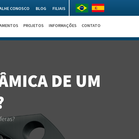
ALHE CONOSCO
BLOG
FILIAIS
NAMENTOS
PROJETOS
INFORMAÇÕES
CONTATO
NÂMICA DE UM
?
feras?