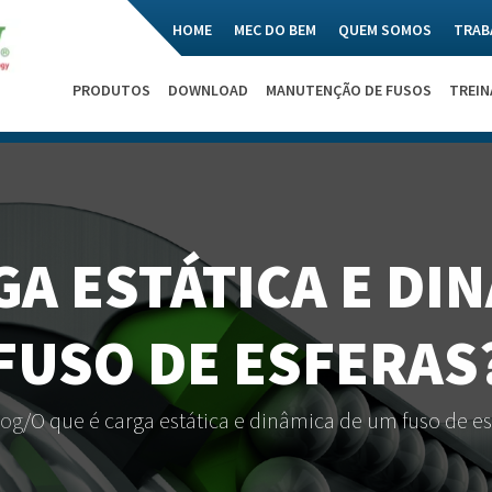
HOME
MEC DO BEM
QUEM SOMOS
TRAB
PRODUTOS
DOWNLOAD
MANUTENÇÃO DE FUSOS
TREI
GA ESTÁTICA E DI
FUSO DE ESFERAS
log
/
O que é carga estática e dinâmica de um fuso de es