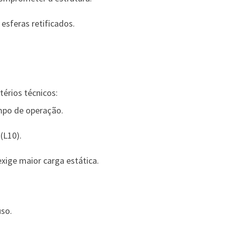
 esferas retificados
.
itérios técnicos:
empo de operação.
(L10).
xige maior carga estática.
uso.